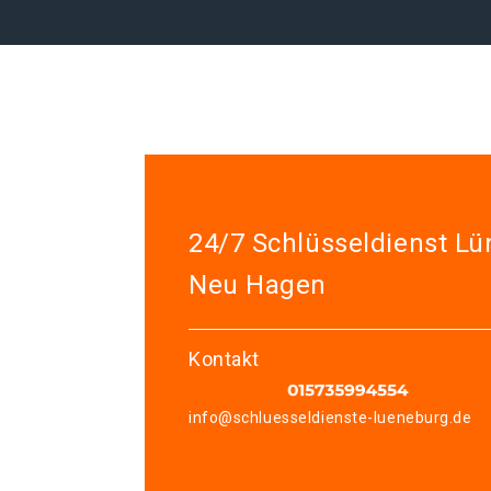
24/7 Schlüsseldienst L
Neu Hagen
Kontakt
info@schluesseldienste-lueneburg.de