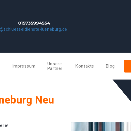
o@schluesseldienste-lueneburg.de
Unsere
e
Impressum
Kontakte
Blog
Partner
üneburg Neu
elle!